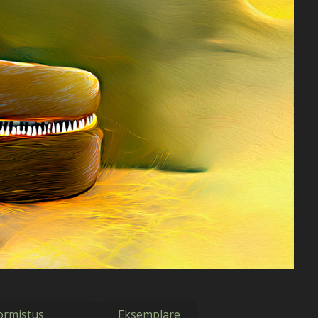
ormistus
Eksemplare