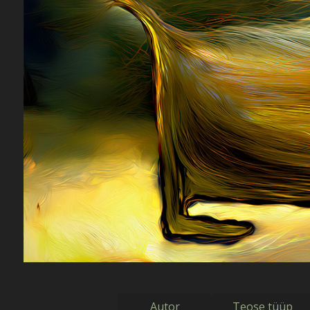
Autor
Teose tüüp