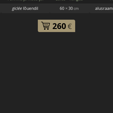
giclée
lõuendil
60
×
30
alusraami
cm
260
€