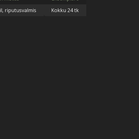
l, riputusvalmis
Kokku 24 tk