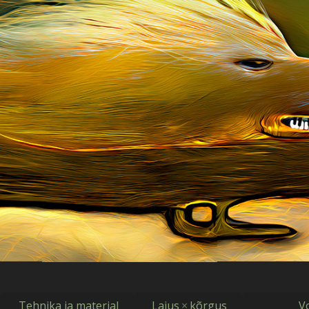
Tehnika ja materjal
Laius
×
kõrgus
V